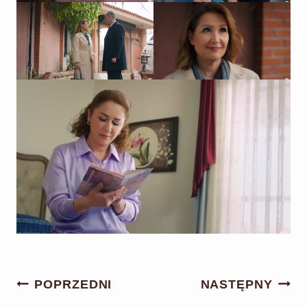
Nawigacja
POPRZEDNI
NASTĘPNY