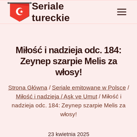
Seriale
Przejdź
do
tureckie
treści
Miłość i nadzieja odc. 184:
Zeynep szarpie Melis za
włosy!
Strona Główna
/
Seriale emitowane w Polsce
/
Miłość i nadzieja / Aşk ve Umut
/
Miłość i
nadzieja odc. 184: Zeynep szarpie Melis za
włosy!
23 kwietnia 2025