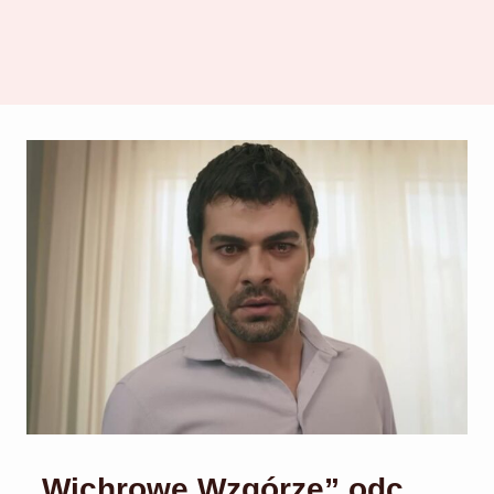
„Wichrowe Wzgórze” odc.