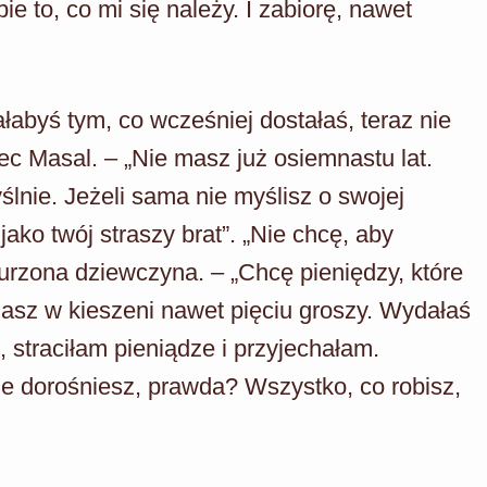
ie to, co mi się należy. I zabiorę, nawet
abyś tym, co wcześniej dostałaś, teraz nie
ciec Masal. – „Nie masz już osiemnastu lat.
nie. Jeżeli sama nie myślisz o swojej
jako twój straszy brat”. „Nie chcę, aby
urzona dziewczyna. – „Chcę pieniędzy, które
masz w kieszeni nawet pięciu groszy. Wydałaś
, straciłam pieniądze i przyjechałam.
 nie dorośniesz, prawda? Wszystko, co robisz,