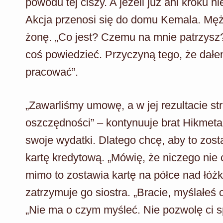
powodu tej ciszy. A jeżeli już ani kroku
Akcja przenosi się do domu Kemala. Mężc
żonę. „Co jest? Czemu na mnie patrzysz?
coś powiedzieć. Przyczyną tego, że dałem
pracować”.
„Zawarliśmy umowę, a w jej rezultacie s
oszczędności” – kontynuuje brat Hikmet
swoje wydatki. Dlatego chcę, aby to zost
kartę kredytową. „Mówię, że niczego nie 
mimo to zostawia kartę na półce nad łóżk
zatrzymuje go siostra. „Bracie, myślałeś
„Nie ma o czym myśleć. Nie pozwolę ci 