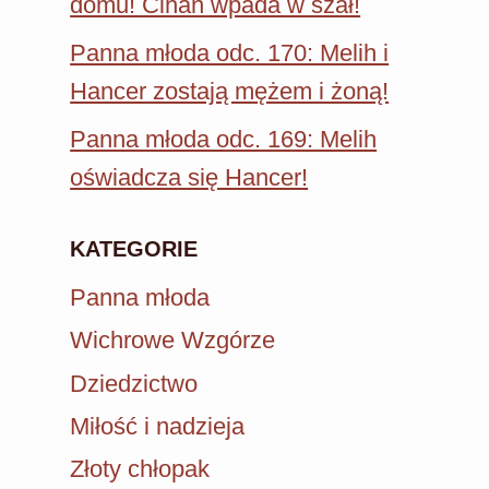
domu! Cihan wpada w szał!
Panna młoda odc. 170: Melih i
Hancer zostają mężem i żoną!
Panna młoda odc. 169: Melih
oświadcza się Hancer!
KATEGORIE
Panna młoda
Wichrowe Wzgórze
Dziedzictwo
Miłość i nadzieja
Złoty chłopak