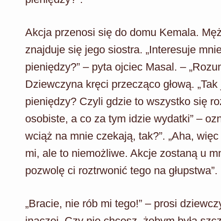
Akcja przenosi się do domu Kemala. Męż
znajduje się jego siostra. „Interesuje mni
pieniędzy?” – pyta ojciec Masal. – „Rozu
Dziewczyna kręci przecząco głową. „Tak 
pieniędzy? Czyli gdzie to wszystko się r
osobiste, a co za tym idzie wydatki” – o
wciąż na mnie czekają, tak?”. „Aha, więc
mi, ale to niemożliwe. Akcje zostaną u mn
pozwolę ci roztrwonić tego na głupstwa”.
„Bracie, nie rób mi tego!” – prosi dziewcz
inaczej. Czy nie chcesz, żebym była szc