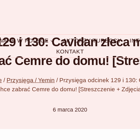
129 i 130: Cavidan zleca
OWANE W POLSCE
AKTORZY TURECCY
IN
KONTAKT
ać Cemre do domu! [Stres
e
/
Przysięga / Yemin
/
Przysięga odcinek 129 i 130
chce zabrać Cemre do domu! [Streszczenie + Zdjęcia
6 marca 2020