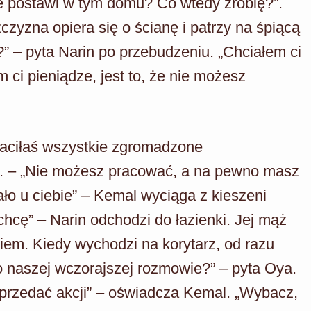
 nie postawi w tym domu? Co wtedy zrobię?”.
zyzna opiera się o ścianę i patrzy na śpiącą
” – pyta Narin po przebudzeniu. „Chciałem ci
 ci pieniądze, jest to, że nie możesz
traciłaś wszystkie zgromadzone
a. – „Nie możesz pracować, a na pewno masz
ało u ciebie” – Kemal wyciąga z kieszeni
chcę” – Narin odchodzi do łazienki. Jej mąż
iem. Kiedy wychodzi na korytarz, od razu
 o naszej wczorajszej rozmowie?” – pyta Oya.
sprzedać akcji” – oświadcza Kemal. „Wybacz,