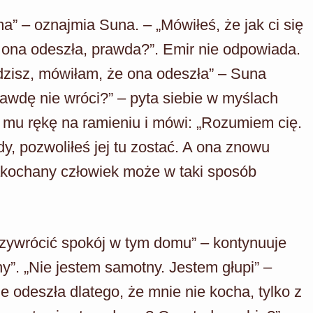
ma” – oznajmia Suna. – „Mówiłeś, że jak ci się
i ona odeszła, prawda?”. Emir nie odpowiada.
dzisz, mówiłam, że ona odeszła” – Suna
rawdę nie wróci?” – pyta siebie w myślach
 mu rękę na ramieniu i mówi: „Rozumiem cię.
y, pozwoliłeś jej tu zostać. A ona znowu
zakochany człowiek może w taki sposób
rzywrócić spokój w tym domu” – kontynuuje
y”. „Nie jestem samotny. Jestem głupi” –
 odeszła dlatego, że mnie nie kocha, tylko z