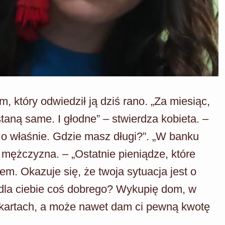
, który odwiedził ją dziś rano. „Za miesiąc,
staną same. I głodne” – stwierdza kobieta. –
o właśnie. Gdzie masz długi?”. „W banku
 mężczyzna. – „Ostatnie pieniądze, które
m. Okazuje się, że twoja sytuacja jest o
ę dla ciebie coś dobrego? Wykupię dom, w
 kartach, a może nawet dam ci pewną kwotę