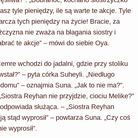
sz tyle pieniędzy, ile są warte te akcje. Tyle
tarcza tych pieniędzy na życie! Bracie, za
żczyzna nie zważa na błagania siostry i
zabrać te akcje” – mówi do siebie Oya.
mre wchodzi do jadalni, gdzie przy stoliku
wstał?” – pyta córka Suheyli. „Niedługo
 domu” – oznajmia Suna. „Jak to nie ma?”.
 „Siostra Reyhan nie przyjdzie, ciociu Melike?”
– odpowiada służąca. – „Siostra Reyhan
 ją stąd wyprosił” – powtarza Suna. „Czy coś
ie wyprosił”.