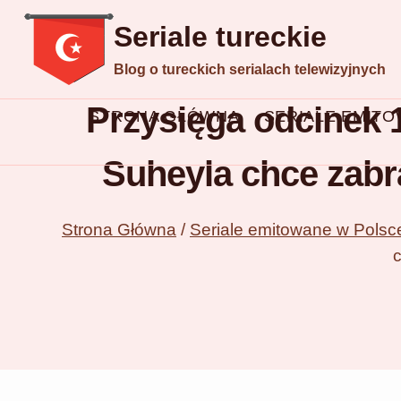
Przejdź
Seriale tureckie
do
Blog o tureckich serialach telewizyjnych
treści
Przysięga odcinek 
STRONA GŁÓWNA
SERIALE EMIT
Suheyla chce zabr
Strona Główna
/
Seriale emitowane w Polsc