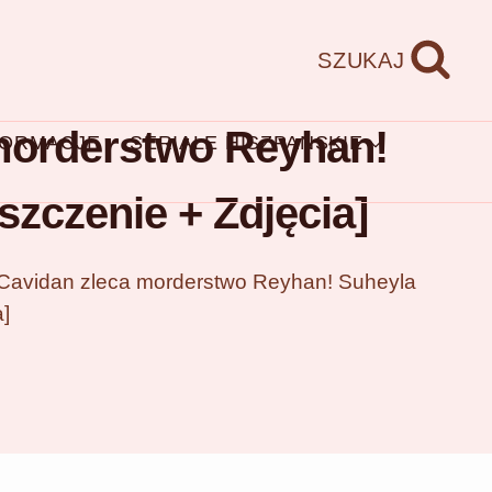
SZUKAJ
 morderstwo Reyhan!
FORMACJE
SERIALE HISZPAŃSKIE
zczenie + Zdjęcia]
: Cavidan zleca morderstwo Reyhan! Suheyla
]