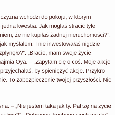
czyzna wchodzi do pokoju, w którym
e jedna kwestia. Jak mogłaś stracić tyle
miem, że nie kupiłaś żadnej nieruchomości?”.
jak myślałem. I nie inwestowałaś nigdzie
ozpłynęło?”. „Bracie, mam swoje życie
znajmia Oya. – „Zapytam cię o coś. Moje akcje
 przyjechałaś, by spieniężyć akcje. Przykro
ie. To zabezpieczenie twojej przyszłości. Nie
yna. – „Nie jestem taka jak ty. Patrzę na życie
zęśliwa?”. „Dobranoc, kochano siostrzyczko”