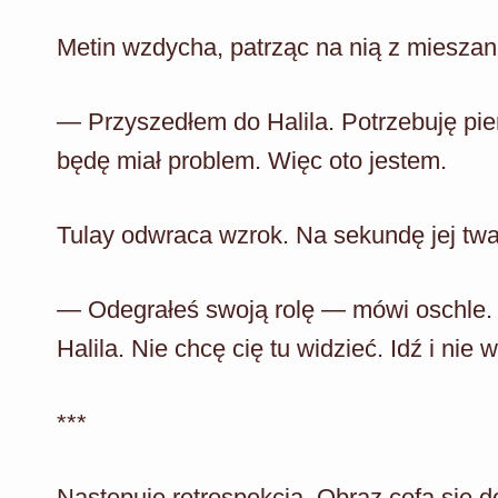
Metin wzdycha, patrząc na nią z mieszan
— Przyszedłem do Halila. Potrzebuję pien
będę miał problem. Więc oto jestem.
Tulay odwraca wzrok. Na sekundę jej twa
— Odegrałeś swoją rolę — mówi oschle. 
Halila. Nie chcę cię tu widzieć. Idź i nie w
***
Następuje retrospekcja. Obraz cofa się d