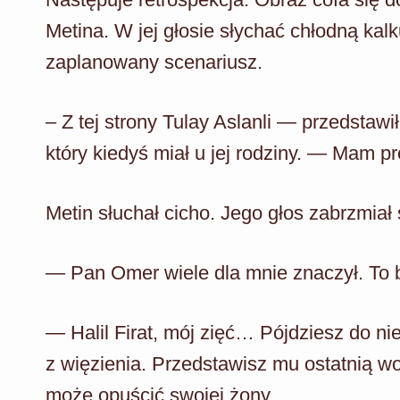
Metina. W jej głosie słychać chłodną kal
zaplanowany scenariusz.
– Z tej strony Tulay Aslanli — przedstawi
który kiedyś miał u jej rodziny. — Mam p
Metin słuchał cicho. Jego głos zabrzmiał
— Pan Omer wiele dla mnie znaczył. To b
— Halil Firat, mój zięć… Pójdziesz do nie
z więzienia. Przedstawisz mu ostatnią wol
może opuścić swojej żony.