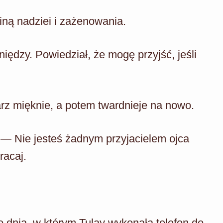
iną nadziei i zażenowania.
iędzy. Powiedział, że mogę przyjść, jeśli
rz mięknie, a potem twardnieje na nowo.
— Nie jesteś żadnym przyjacielem ojca
racaj.
o dnia, w którym Tulay wykonała telefon do