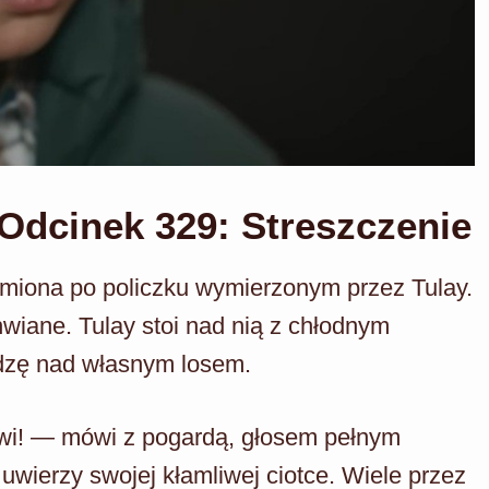
dcinek 329: Streszczenie
omiona po policzku wymierzonym przez Tulay.
hwiane. Tulay stoi nad nią z chłodnym
adzę nad własnym losem.
owi! — mówi z pogardą, głosem pełnym
uwierzy swojej kłamliwej ciotce. Wiele przez