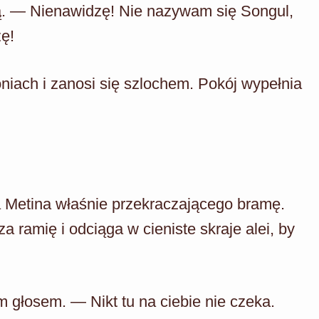
ą. — Nienawidzę! Nie nazywam się Songul,
żę!
iach i zanosi się szlochem. Pokój wypełnia
ga Metina właśnie przekraczającego bramę.
a ramię i odciąga w cieniste skraje alei, by
m głosem. — Nikt tu na ciebie nie czeka.