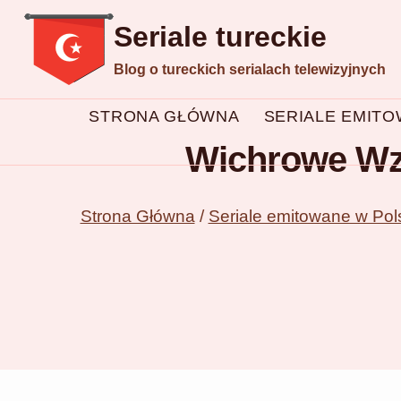
Przejdź
Seriale tureckie
do
Blog o tureckich serialach telewizyjnych
treści
STRONA GŁÓWNA
SERIALE EMIT
Wichrowe Wzg
Strona Główna
/
Seriale emitowane w Pol