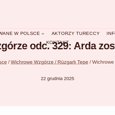
OWANE W POLSCE
AKTORZY TURECCY
IN
KONTAKT
órze odc. 329: Arda zos
sce
/
Wichrowe Wzgórze / Rüzgarlı Tepe
/
Wichrowe 
22 grudnia 2025