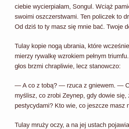
ciebie wycierpiałam, Songul. Wciąż pam
swoimi oszczerstwami. Ten policzek to dr
Od dziś to ty masz się mnie bać. Twoje d
Tulay kopie nogą ubrania, które wcześniej
mierzy rywalkę wzrokiem pełnym triumfu. 
głos brzmi chrapliwie, lecz stanowczo:
— A co z tobą? — rzuca z gniewem. — Co
myślisz, co zrobi Zeynep, gdy dowie się, 
pestycydami? Kto wie, co jeszcze masz 
Tulay mruży oczy, a na jej ustach pojawi