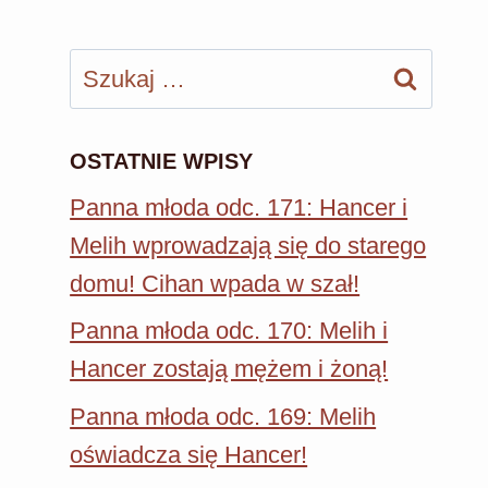
Szukaj:
OSTATNIE WPISY
Panna młoda odc. 171: Hancer i
Melih wprowadzają się do starego
domu! Cihan wpada w szał!
Panna młoda odc. 170: Melih i
Hancer zostają mężem i żoną!
Panna młoda odc. 169: Melih
oświadcza się Hancer!