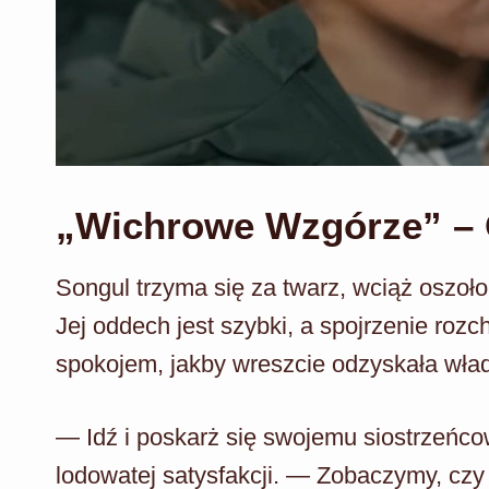
„Wichrowe Wzgórze” – O
Songul trzyma się za twarz, wciąż oszoł
Jej oddech jest szybki, a spojrzenie rozc
spokojem, jakby wreszcie odzyskała wł
— Idź i poskarż się swojemu siostrzeńc
lodowatej satysfakcji. — Zobaczymy, czy 