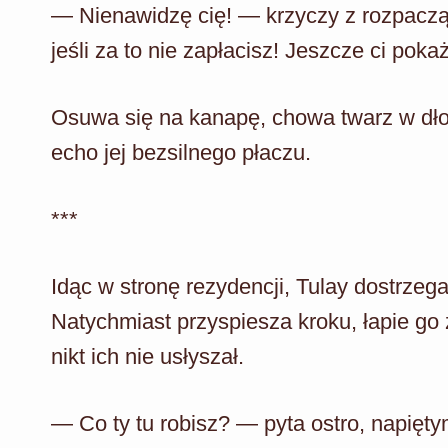
— Nienawidzę cię! — krzyczy z rozpacz
jeśli za to nie zapłacisz! Jeszcze ci poka
Osuwa się na kanapę, chowa twarz w dłon
echo jej bezsilnego płaczu.
***
Idąc w stronę rezydencji, Tulay dostrze
Natychmiast przyspiesza kroku, łapie go z
nikt ich nie usłyszał.
— Co ty tu robisz? — pyta ostro, napięty