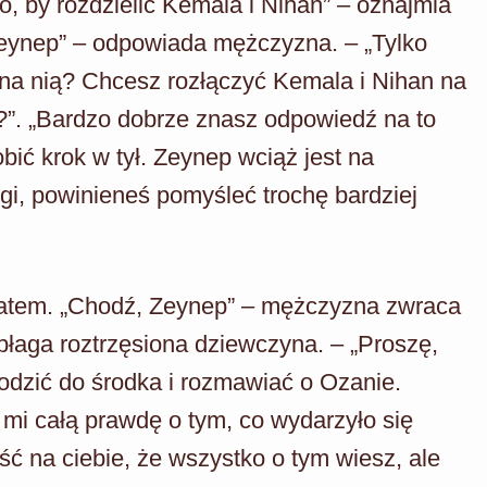
, by rozdzielić Kemala i Nihan” – oznajmia
Zeynep” – odpowiada mężczyzna. – „Tylko
i na nią? Chcesz rozłączyć Kemala i Nihan na
”. „Bardzo dobrze znasz odpowiedź na to
obić krok w tył. Zeynep wciąż jest na
gi, powinieneś pomyśleć trochę bardziej
atem. „Chodź, Zeynep” – mężczyzna zwraca
– błaga roztrzęsiona dziewczyna. – „Proszę,
odzić do środka i rozmawiać o Ozanie.
 mi całą prawdę o tym, co wydarzyło się
ć na ciebie, że wszystko o tym wiesz, ale