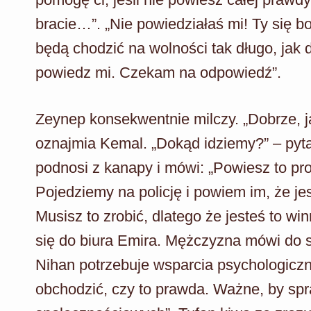
bracie…”. „Nie powiedziałaś mi! Ty się bo
będą chodzić na wolności tak długo, jak d
powiedz mi. Czekam na odpowiedź”.
Zeynep konsekwentnie milczy. „Dobrze, j
oznajmia Kemal. „Dokąd idziemy?” – pyta
podnosi z kanapy i mówi: „Powiesz to prof
Pojedziemy na policję i powiem im, że j
Musisz to zrobić, dlatego że jesteś to wi
się do biura Emira. Mężczyzna mówi do s
Nihan potrzebuje wsparcia psychologiczn
obchodzić, czy to prawda. Ważne, by spr