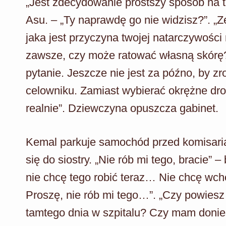
„Jest zdecydowanie prostszy sposób na to
Asu. – „Ty naprawdę go nie widzisz?”. „
jaka jest przyczyna twojej natarczywośc
zawsze, czy może ratować własną skórę?
pytanie. Jeszcze nie jest za późno, by zr
celowniku. Zamiast wybierać okrężne dro
realnie”. Dziewczyna opuszcza gabinet.
Kemal parkuje samochód przed komisari
się do siostry. „Nie rób mi tego, bracie” 
nie chcę tego robić teraz… Nie chcę wch
Proszę, nie rób mi tego…”. „Czy powiesz
tamtego dnia w szpitalu? Czy mam donieś