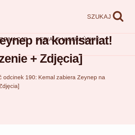
SZUKAJ
eynep na komisariat!
FORMACJE
SERIALE HISZPAŃSKIE
enie + Zdjęcia]
ć odcinek 190: Kemal zabiera Zeynep na
Zdjęcia]