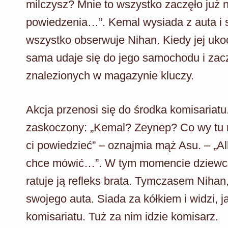
milczysz? Mnie to wszystko zaczęło już n
powiedzenia…”. Kemal wysiada z auta i s
wszystko obserwuje Nihan. Kiedy jej uk
sama udaje się do jego samochodu i za
znalezionych w magazynie kluczy.
Akcja przenosi się do środka komisariat
zaskoczony: „Kemal? Zeynep? Co wy tu ro
ci powiedzieć” – oznajmia mąż Asu. – „Alb
chce mówić…”. W tym momencie dziewczy
ratuje ją refleks brata. Tymczasem Nihan
swojego auta. Siada za kółkiem i widzi, 
komisariatu. Tuż za nim idzie komisarz.