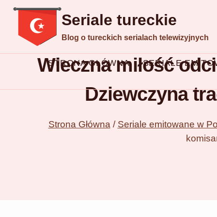
Przejdź
Seriale tureckie
do
Blog o tureckich serialach telewizyjnych
treści
Wieczna miłość odci
STRONA GŁÓWNA
SERIALE EMIT
Dziewczyna tra
Strona Główna
/
Seriale emitowane w Po
komisar