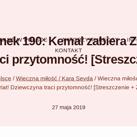
nek 190: Kemal zabiera Z
OWANE W POLSCE
AKTORZY TURECCY
IN
KONTAKT
ci przytomność! [Streszcz
lsce
/
Wieczna miłość / Kara Sevda
/
Wieczna miłoś
iat! Dziewczyna traci przytomność! [Streszczenie + 
27 maja 2019