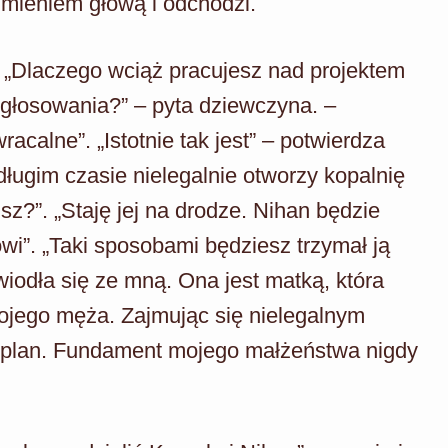
umieniem głową i odchodzi.
. „Dlaczego wciąż pracujesz nad projektem
 głosowania?” – pyta dziewczyna. –
acalne”. „Istotnie tak jest” – potwierdza
długim czasie nielegalnie otworzy kopalnię
isz?”. „Staję jej na drodze. Nihan będzie
”. „Taki sposobami będziesz trzymał ją
wiodła się ze mną. Ona jest matką, która
ojego męża. Zajmując się nielegalnym
y plan. Fundament mojego małżeństwa nigdy