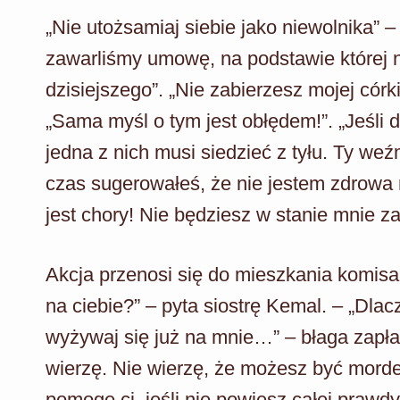
„Nie utożsamiaj siebie jako niewolnika” –
zawarliśmy umowę, na podstawie której 
dzisiejszego”. „Nie zabierzesz mojej cór
„Sama myśl o tym jest obłędem!”. „Jeśli
jedna z nich musi siedzieć z tyłu. Ty weź
czas sugerowałeś, że nie jestem zdrowa 
jest chory! Nie będziesz w stanie mnie za
Akcja przenosi się do mieszkania komis
na ciebie?” – pyta siostrę Kemal. – „Dlac
wyżywaj się już na mnie…” – błaga zapła
wierzę. Nie wierzę, że możesz być morde
pomogę ci, jeśli nie powiesz całej prawdy