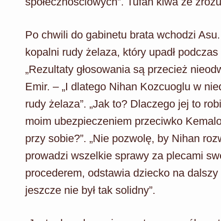
społecznościowych”. Tufan kiwa ze zroz
Po chwili do gabinetu brata wchodzi Asu
kopalni rudy żelaza, który upadł podczas
„Rezultaty głosowania są przecież nieodwr
Emir. – „I dlatego Nihan Kozcuoglu w nie
rudy żelaza”. „Jak to? Dlaczego jej to rob
moim ubezpieczeniem przeciwko Kemalowi
przy sobie?”. „Nie pozwolę, by Nihan roz
prowadzi wszelkie sprawy za plecami sw
procederem, odstawia dziecko na dalsz
jeszcze nie był tak solidny”.