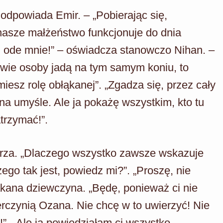
 odpowiada Emir. – „Pobierając się,
nasze małżeństwo funkcjonuje do dnia
ki ode mnie!” – oświadcza stanowczo Nihan. –
 dwie osoby jadą na tym samym koniu, to
miesz rolę obłąkanej”. „Zgadza się, przez cały
na umyśle. Ale ja pokażę wszystkim, kto tu
trzymać!”.
arza. „Dlaczego wszystko zawsze wskazuje
zego tak jest, powiedz mi?”. „Proszę, nie
kana dziewczyna. „Będę, ponieważ ci nie
rczynią Ozana. Nie chcę w to uwierzyć! Nie
!”. „Ale ja powiedziałam ci wszystko,