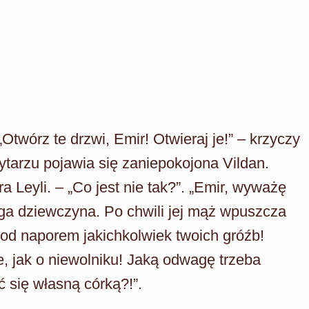
Otwórz te drzwi, Emir! Otwieraj je!” – krzyczy
ytarzu pojawia się zaniepokojona Vildan.
a Leyli. – „Co jest nie tak?”. „Emir, wyważę
rzega dziewczyna. Po chwili jej mąż wpuszcza
 pod naporem jakichkolwiek twoich gróźb!
e, jak o niewolniku! Jaką odwagę trzeba
 się własną córką?!”.