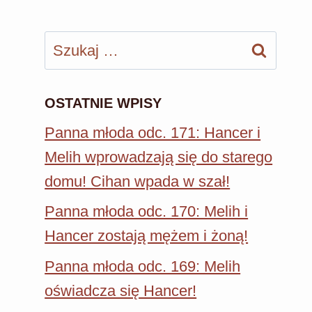
Szukaj:
OSTATNIE WPISY
Panna młoda odc. 171: Hancer i
Melih wprowadzają się do starego
domu! Cihan wpada w szał!
Panna młoda odc. 170: Melih i
Hancer zostają mężem i żoną!
Panna młoda odc. 169: Melih
oświadcza się Hancer!