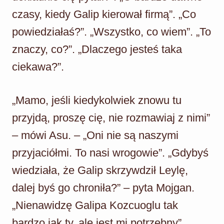
czasy, kiedy Galip kierował firmą”. „Co
powiedziałaś?”. „Wszystko, co wiem”. „To
znaczy, co?”. „Dlaczego jesteś taka
ciekawa?”.
„Mamo, jeśli kiedykolwiek znowu tu
przyjdą, proszę cię, nie rozmawiaj z nimi”
– mówi Asu. – „Oni nie są naszymi
przyjaciółmi. To nasi wrogowie”. „Gdybyś
wiedziała, że Galip skrzywdził Leylę,
dalej byś go chroniła?” – pyta Mojgan.
„Nienawidzę Galipa Kozcuoglu tak
bardzo jak ty, ale jest mi potrzebny”.