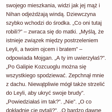
swojego mieszkania, widzi jak jej mąż i
Nihan odjeżdżają windą. Dziewczyna
szybko wchodzi do środka. „Co oni tutaj
robili?” – zwraca się do matki. „Myślą, że
istnieje związek między postrzeleniem
Leyli, a twoim ojcem i bratem” –
odpowiada Mojgan. „A ty im uwierzyłaś?”.
„Po Galipie Kozcuoglu można się
wszystkiego spodziewać. Zepchnął mnie
z dachu. Niewątpliwie mógł także strzelić
do Leyli, aby ukryć swoje brudy”.
„Powiedziałaś im tak?”. „Nie”. „O co
dokładnie cię pytali?”. „O bardzo dawne