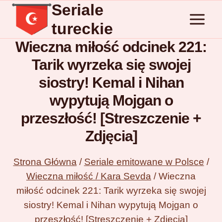
Seriale
Przejdź
do
tureckie
treści
Wieczna miłość odcinek 221:
Tarik wyrzeka się swojej
siostry! Kemal i Nihan
wypytują Mojgan o
przeszłość! [Streszczenie +
Zdjęcia]
Strona Główna
/
Seriale emitowane w Polsce
/
Wieczna miłość / Kara Sevda
/
Wieczna
miłość odcinek 221: Tarik wyrzeka się swojej
siostry! Kemal i Nihan wypytują Mojgan o
przeszłość! [Streszczenie + Zdjęcia]