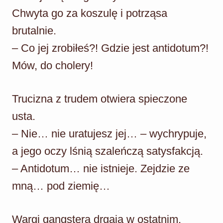
Chwyta go za koszulę i potrząsa
brutalnie.
– Co jej zrobiłeś?! Gdzie jest antidotum?!
Mów, do cholery!
Trucizna z trudem otwiera spieczone
usta.
– Nie… nie uratujesz jej… – wychrypuje,
a jego oczy lśnią szaleńczą satysfakcją.
– Antidotum… nie istnieje. Zejdzie ze
mną… pod ziemię…
Wargi gangstera drgają w ostatnim,