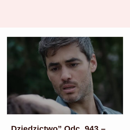
„Dziedzictwo” Odc. 943 –