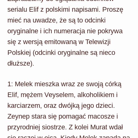
serialu Elif z polskimi napisami. Proszę
mieć na uwadze, że są to odcinki
oryginalne i ich numeracja nie pokrywa
się z wersją emitowaną w Telewizji
Polskiej (odcinki oryginalne są nieco
dłuższe).
1: Melek mieszka wraz ze swoją córką
Elif, mężem Veyselem, alkoholikiem i
karciarzem, oraz dwójką jego dzieci.
Zeynep stara się pomagać macosze i
przyrodniej siostrze. Z kolei Murat wdał
się raczej w ojca. Kiedy Melek zapada na