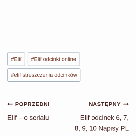
Tagi
#
Elif
#
Elif odcinki online
wpisu:
#
elif streszczenia odcinków
Nawigacja
POPRZEDNI
NASTĘPNY
wpisu
Elif – o serialu
Elif odcinek 6, 7,
8, 9, 10 Napisy PL