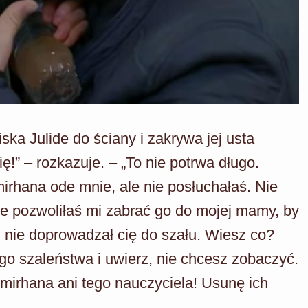
iska Julide do ściany i zakrywa jej usta
ę!” – rozkazuje. – „To nie potrwa długo.
irhana ode mnie, ale nie posłuchałaś. Nie
e pozwoliłaś mi zabrać go do mojej mamy, by
m nie doprowadzał cię do szału. Wiesz co?
o szaleństwa i uwierz, nie chcesz zobaczyć.
 Emirhana ani tego nauczyciela! Usunę ich