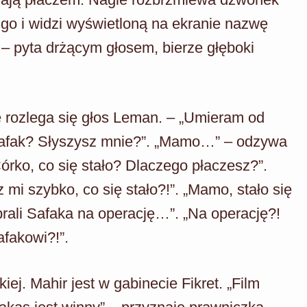
go i widzi wyświetloną na ekranie nazwę
– pyta drżącym głosem, bierze głęboki
ie rozlega się głos Leman. – „Umieram od
Safak? Słyszysz mnie?”. „Mamo…” – odzywa
órko, co się stało? Dlaczego płaczesz?”.
mi szybko, co się stało?!”. „Mamo, stało się
brali Safaka na operację…”. „Na operację?!
afakowi?!”.
iej. Mahir jest w gabinecie Fikret. „Film