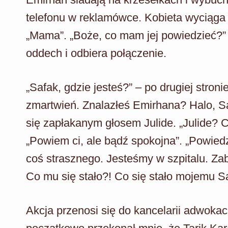
telefonu w reklamówce. Kobieta wyciąga 
„Mama”. „Boże, co mam jej powiedzieć?” 
oddech i odbiera połączenie.
„Safak, gdzie jesteś?” – po drugiej stron
zmartwień. Znalazłeś Emirhana? Halo, 
się zapłakanym głosem Julide. „Julide? C
„Powiem ci, ale bądź spokojna”. „Powiedz 
coś strasznego. Jesteśmy w szpitalu. Za
Co mu się stało?! Co się stało mojemu S
Akcja przenosi się do kancelarii adwokack