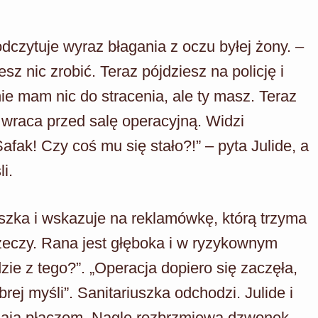
odczytuje wyraz błagania z oczu byłej żony. –
sz nic zrobić. Teraz pójdziesz na policję i
ie mam nic do stracenia, ale ty masz. Teraz
 wraca przed salę operacyjną. Widzi
Safak! Czy coś mu się stało?!” – pyta Julide, a
i.
uszka i wskazuje na reklamówkę, którą trzyma
rzeczy. Rana jest głęboka i w ryzykownym
zie z tego?”. „Operacja dopiero się zaczęła,
ej myśli”. Sanitariuszka odchodzi. Julide i
hają płaczem. Nagle rozbrzmiewa dzwonek