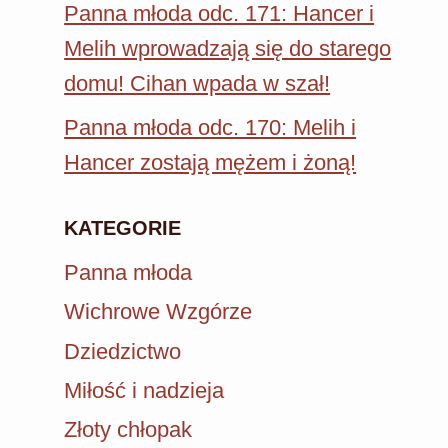
Panna młoda odc. 171: Hancer i
Melih wprowadzają się do starego
domu! Cihan wpada w szał!
Panna młoda odc. 170: Melih i
Hancer zostają mężem i żoną!
KATEGORIE
Panna młoda
Wichrowe Wzgórze
Dziedzictwo
Miłość i nadzieja
Złoty chłopak