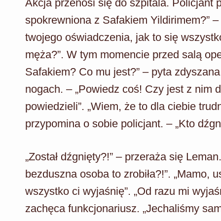
Akcja przenosi się do szpitala. Policjant 
spokrewniona z Safakiem Yildirimem?” – p
twojego oświadczenia, jak to się wszystko
męża?”. W tym momencie przed salą oper
Safakiem? Co mu jest?” – pyta zdyszana k
nogach. – „Powiedz coś! Czy jest z nim d
powiedzieli”. „Wiem, że to dla ciebie tru
przypomina o sobie policjant. – „Kto dźg
„Został dźgnięty?!” – przeraża się Leman
bezduszna osoba to zrobiła?!”. „Mamo, usp
wszystko ci wyjaśnię”. „Od razu mi wyjaśn
zachęca funkcjonariusz. „Jechaliśmy sa