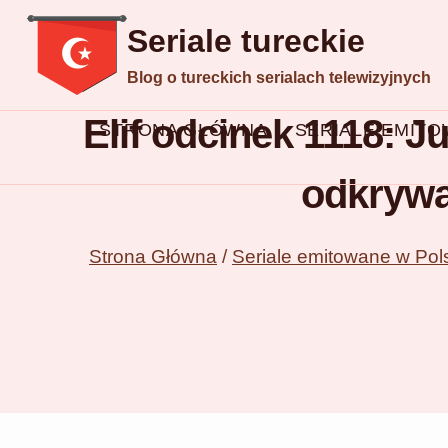
Przejdź
Seriale tureckie
do
Blog o tureckich serialach telewizyjnych
treści
Elif odcinek 1118: J
STRONA GŁÓWNA
SERIALE EMIT
odkrywa
Strona Główna
/
Seriale emitowane w Pol