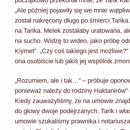
początkowo przekonał mnie, że Tarik Kar
„Ale później pojawiły się we mnie wątpliw
został nakręcony długo po śmierci Tarika
na Tarika. Melek zostałaby uratowana, 
na sucho. Widzę to wideo, jako próbę odc
Kiymet”. „Czy coś takiego jest możliwe?” 
ona osobiście lub jakiś jej wspólnik zmon
„Rozumiem, ale i tak…” – próbuje oponow
ponieważ należy do rodziny Haktanirów” –
Kiedy zauważyliśmy, że na umowie znajdu
do głowy dwoje podejrzanych. Tarik i wł
umowie szukaliśmy prawnika i notariusza. 