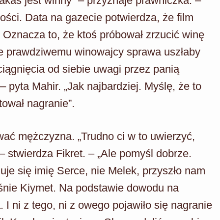
akas jest winny” – przyznaje prawniczka. –
ości. Data na gazecie potwierdza, że film
. Oznacza to, że ktoś próbował zrzucić winę
ale prawdziwemu winowajcy sprawa uszłaby
iągnięcia od siebie uwagi przez panią
– pyta Mahir. „Jak najbardziej. Myślę, że to
tował nagranie”.
ać mężczyzna. „Trudno ci w to uwierzyć,
 stwierdza Fikret. – „Ale pomyśl dobrze.
je się imię Serce, nie Melek, przyszło nam
aśnie Kiymet. Na podstawie dowodu na
I ni z tego, ni z owego pojawiło się nagranie