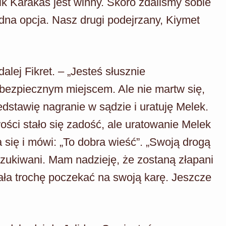
arik Karakas jest winny. Skoro zdaliśmy sobie
jedna opcja. Nasz drugi podejrzany, Kiymet
lej Fikret. – „Jesteś słusznie
j bezpiecznym miejscem. Ale nie martw się,
dstawię nagranie w sądzie i uratuję Melek.
ości stało się zadość, ale uratowanie Melek
 się i mówi: „To dobra wieść”. „Swoją drogą
oszukiwani. Mam nadzieję, że zostaną złapani
iała trochę poczekać na swoją karę. Jeszcze