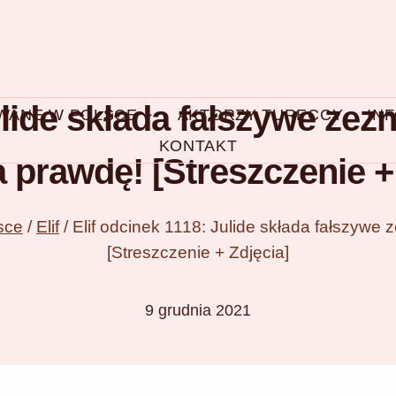
ulide składa fałszywe ze
OWANE W POLSCE
AKTORZY TURECCY
IN
KONTAKT
 prawdę! [Streszczenie + 
sce
/
Elif
/
Elif odcinek 1118: Julide składa fałszyw
[Streszczenie + Zdjęcia]
9 grudnia 2021