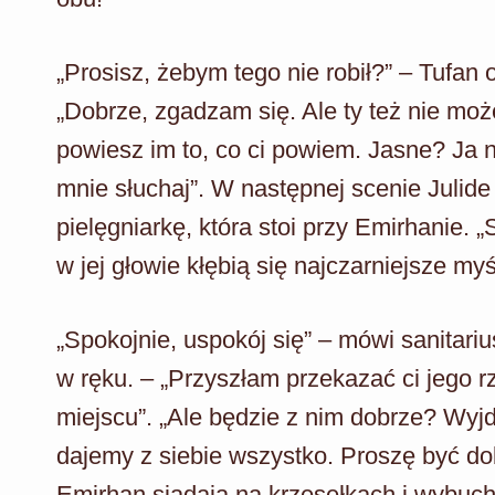
„Prosisz, żebym tego nie robił?” – Tufan 
„Dobrze, zgadzam się. Ale ty też nie może
powiesz im to, co ci powiem. Jasne? Ja n
mnie słuchaj”. W następnej scenie Julide
pielęgniarkę, która stoi przy Emirhanie. „
w jej głowie kłębią się najczarniejsze myśl
„Spokojnie, uspokój się” – mówi sanitari
w ręku. – „Przyszłam przekazać ci jego 
miejscu”. „Ale będzie z nim dobrze? Wyjd
dajemy z siebie wszystko. Proszę być dobr
Emirhan siadają na krzesełkach i wybuc