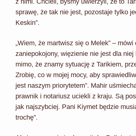
z nimi. Chcieli, byśmy uwierzyli, że to T
sprawę, że tak nie jest, pozostaje tylko 
Keskin”.
„Wiem, że martwisz się o Melek” – mówi da
zaniepokojony, więzienie nie jest dla nie
mimo, że znamy sytuację z Tarikiem, prze
Zrobię, co w mojej mocy, aby sprawiedliw
jest naszym priorytetem”. Mahir uśmiecha
prawnik i notariusz uciekli z kraju. Są p
jak najszybciej. Pani Kiymet będzie mus
trochę”.