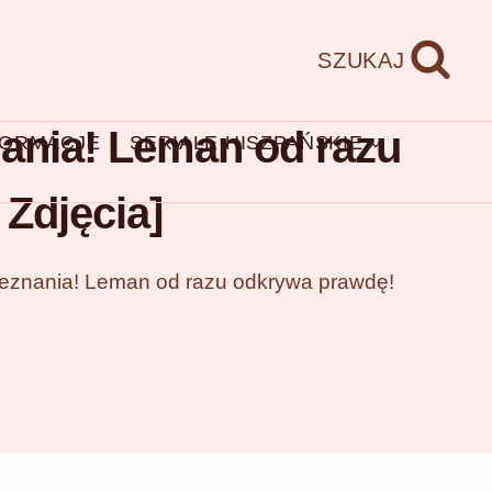
SZUKAJ
znania! Leman od razu
FORMACJE
SERIALE HISZPAŃSKIE
Zdjęcia]
e zeznania! Leman od razu odkrywa prawdę!