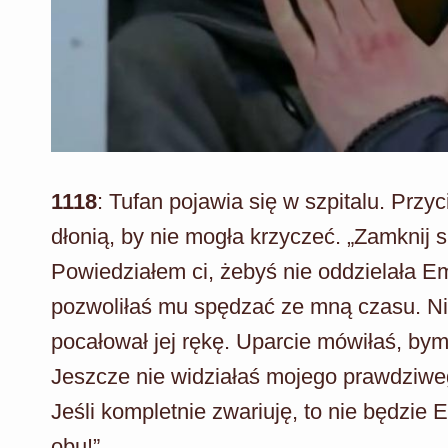
1118
: Tufan pojawia się w szpitalu. Przyc
dłonią, by nie mogła krzyczeć. „Zamknij si
Powiedziałem ci, żebyś nie oddzielała Em
pozwoliłaś mu spędzać ze mną czasu. Ni
pocałował jej rękę. Uparcie mówiłaś, by
Jeszcze nie widziałaś mojego prawdziweg
Jeśli kompletnie zwariuję, to nie będzie
obu!”