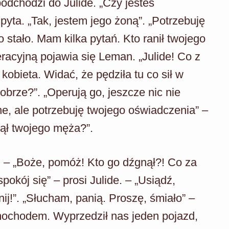
podchodzi do Julide. „Czy jesteś
yta. „Tak, jestem jego żoną”. „Potrzebuję
 stało. Mam kilka pytań. Kto ranił twojego
acyjną pojawia się Leman. „Julide! Co z
obieta. Widać, że pędziła tu co sił w
obrze?”. „Operują go, jeszcze nic nie
dne, ale potrzebuję twojego oświadczenia” –
nął twojego męża?”.
. – „Boże, pomóż! Kto go dźgnął?! Co za
okój się” – prosi Julide. – „Usiądź,
ij!”. „Słucham, panią. Proszę, śmiało” –
mochodem. Wyprzedził nas jeden pojazd,