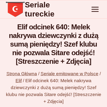
Seriale
Przejdź
do
tureckie
treści
Elif odcinek 640: Melek
nakrywa dziewczynki z dużą
sumą pieniędzy! Szef klubu
nie pozwala Sitare odejść!
[Streszczenie + Zdjęcia]
Strona Główna
/
Seriale emitowane w Polsce
/
Elif
/
Elif odcinek 640: Melek nakrywa
dziewczynki z dużą sumą pieniędzy! Szef
klubu nie pozwala Sitare odejść! [Streszczenie
+ Zdjęcia]