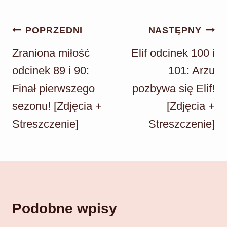
Nawigacja
POPRZEDNI
NASTĘPNY
wpisu
Zraniona miłość
Elif odcinek 100 i
odcinek 89 i 90:
101: Arzu
Finał pierwszego
pozbywa się Elif!
sezonu! [Zdjęcia +
[Zdjęcia +
Streszczenie]
Streszczenie]
Podobne wpisy