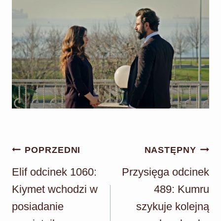
Nawigacja
POPRZEDNI
NASTĘPNY
wpisu
Elif odcinek 1060:
Przysięga odcinek
Kiymet wchodzi w
489: Kumru
posiadanie
szykuje kolejną