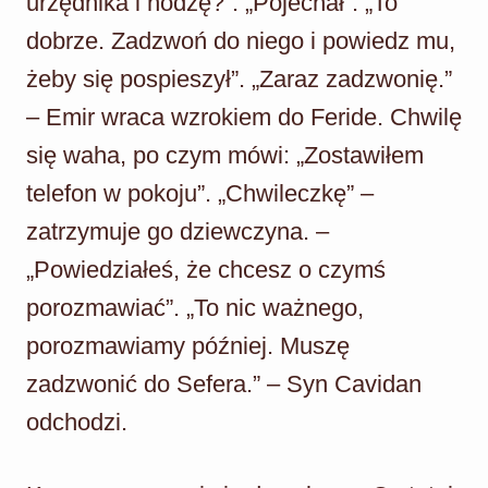
urzędnika i hodżę?”. „Pojechał”. „To
dobrze. Zadzwoń do niego i powiedz mu,
żeby się pospieszył”. „Zaraz zadzwonię.”
– Emir wraca wzrokiem do Feride. Chwilę
się waha, po czym mówi: „Zostawiłem
telefon w pokoju”. „Chwileczkę” –
zatrzymuje go dziewczyna. –
„Powiedziałeś, że chcesz o czymś
porozmawiać”. „To nic ważnego,
porozmawiamy później. Muszę
zadzwonić do Sefera.” – Syn Cavidan
odchodzi.