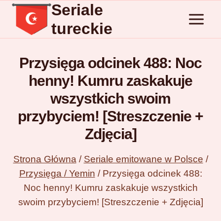
Seriale
Przejdź
do
tureckie
treści
Przysięga odcinek 488: Noc
henny! Kumru zaskakuje
wszystkich swoim
przybyciem! [Streszczenie +
Zdjęcia]
Strona Główna
/
Seriale emitowane w Polsce
/
Przysięga / Yemin
/
Przysięga odcinek 488:
Noc henny! Kumru zaskakuje wszystkich
swoim przybyciem! [Streszczenie + Zdjęcia]