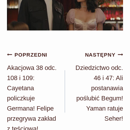
Nawigacja
POPRZEDNI
NASTĘPNY
wpisu
Akacjowa 38 odc.
Dziedzictwo odc.
108 i 109:
46 i 47: Ali
Cayetana
postanawia
policzkuje
poślubić Begum!
Germana! Felipe
Yaman ratuje
przegrywa zakład
Seher!
z teściową!