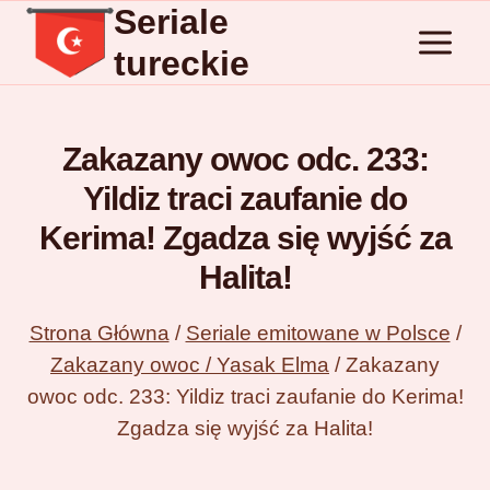
Seriale
Przejdź
do
tureckie
treści
Zakazany owoc odc. 233:
Yildiz traci zaufanie do
Kerima! Zgadza się wyjść za
Halita!
Strona Główna
/
Seriale emitowane w Polsce
/
Zakazany owoc / Yasak Elma
/
Zakazany
owoc odc. 233: Yildiz traci zaufanie do Kerima!
Zgadza się wyjść za Halita!