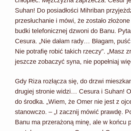
chłopiec. Mężczyzna zaprzecza. Cesur jes
Suhan! Do posiadłości Mihriban przyjeżd
przesłuchanie i mówi, że zostało złożon
budki telefonicznej dzwoni do Banu. Py
Cesura. „Nie dałam rady… Błagam, puść 
Nie potrafię robić takich rzeczy”. „Masz 
jeszcze zobaczyć syna, nie popełniaj wi
Gdy Riza rozłącza się, do drzwi mieszkan
drugiej stronie widzi… Cesura i Suhan!
do środka. „Wiem, że Omer nie jest z oj
stanowczo. – „I zacznij mówić prawdę. Po
Banu ma przerażoną minę, ale w końcu p