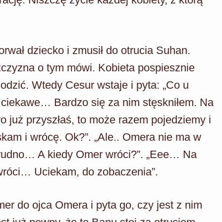
orwał dziecko i zmusił do otrucia Suhan.
żczyzna o tym mówi. Kobieta pospiesznie
odzić. Wtedy Cesur wstaje i pyta: „Co u
 ciekawe… Bardzo się za nim stęskniłem. Na
o już przyszłaś, to może razem pojedziemy i
kam i wrócę. Ok?”. „Ale.. Omera nie ma w
Trudno… A kiedy Omer wróci?”. „Eee… Na
 wróci… Uciekam, do zobaczenia”.
r do ojca Omera i pyta go, czy jest z nim