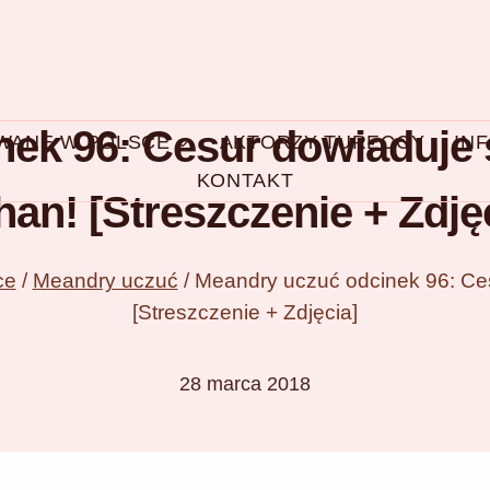
ek 96: Cesur dowiaduje si
OWANE W POLSCE
AKTORZY TURECCY
IN
KONTAKT
an! [Streszczenie + Zdję
ce
/
Meandry uczuć
/
Meandry uczuć odcinek 96: Ces
[Streszczenie + Zdjęcia]
28 marca 2018