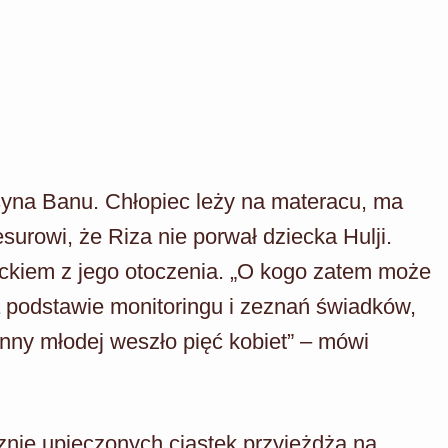
yna Banu. Chłopiec leży na materacu, ma
surowi, że Riza nie porwał dziecka Hulji.
eckiem z jego otoczenia. „O kogo zatem może
 podstawie monitoringu i zeznań świadków,
nny młodej weszło pięć kobiet” – mówi
nie upieczonych ciastek przyjeżdża na