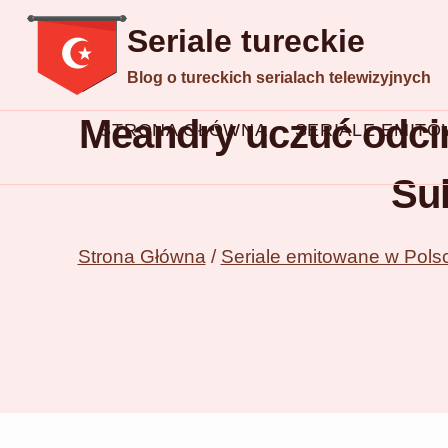
Przejdź
Seriale tureckie
do
Blog o tureckich serialach telewizyjnych
treści
Meandry uczuć odcin
STRONA GŁÓWNA
SERIALE EMIT
Suh
Strona Główna
/
Seriale emitowane w Pols