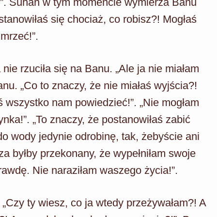
”. Suhan w tym momencie wymierza Banu
astanowiłaś się chociaż, co robisz?! Mogłaś
mrzeć!”.
ie rzuciła się na Banu. „Ale ja nie miałam
nu. „Co to znaczy, że nie miałaś wyjścia?!
aś wszystko nam powiedzieć!”. „Nie mogłam
nka!”. „To znaczy, że postanowiłaś zabić
 do wody jedynie odrobinę, tak, żebyście ani
Riza byłby przekonany, że wypełniłam swoje
wdę. Nie naraziłam waszego życia!”.
 „Czy ty wiesz, co ja wtedy przeżywałam?! A