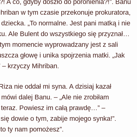
?! A co, gdyby doszło do poronienia?!”. Banu
ihriban w tym czasie przekonuje prokuratora,
dziecka. „To normalne. Jest pani matką i nie
ku. Ale Bulent do wszystkiego się przyznał…
tym momencie wyprowadzany jest z sali
szcza głowę i unika spojrzenia matki. „Jak
 – krzyczy Mihriban.
Riza nie oddał mi syna. A dzisiaj kazał
ówi dalej Banu. – „Ale nie zrobiłam
, teraz. Powiesz im całą prawdę…” –
się dowie o tym, zabije mojego synka!”.
a to ty nam pomożesz”.