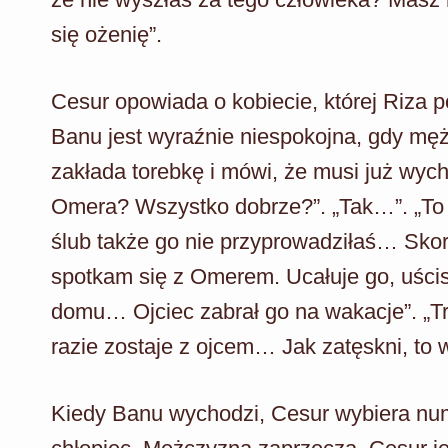
się ożenię”.
Cesur opowiada o kobiecie, której Riza p
Banu jest wyraźnie niespokojna, gdy mę
zakłada torebkę i mówi, że musi już wych
Omera? Wszystko dobrze?”. „Tak…”. „To
ślub także go nie przyprowadziłaś… Skor
spotkam się z Omerem. Ucałuje go, uścis
domu… Ojciec zabrał go na wakacje”. „
razie zostaje z ojcem… Jak zatęskni, to
Kiedy Banu wychodzi, Cesur wybiera nume