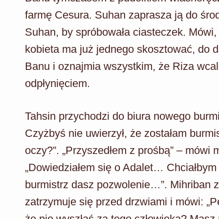
farmę Cesura. Suhan zaprasza ją do śro
Suhan, by spróbowała ciasteczek. Mówi, że
kobieta ma już jednego skosztować, do 
Banu i oznajmia wszystkim, że Riza wcale
odpłynięciem.
Tahsin przychodzi do biura nowego burmis
Czyżbyś nie uwierzył, że zostałam burmi
oczy?”. „Przyszedłem z prośbą” – mówi m
„Dowiedziałem się o Adalet… Chciałbym na
burmistrz dasz pozwolenie…”. Mihriban z
zatrzymuje się przed drzwiami i mówi: „P
że nie wyszłaś za tego człowieka? Masz r