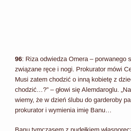
96
: Riza odwiedza Omera – porwanego s
związane ręce i nogi. Prokurator mówi Ce
Musi zatem chodzić o inną kobietę z dzi
chodzić…?” – głowi się Alemdaroglu. „Na
wiemy, że w dzień ślubu do garderoby pa
prokurator i wymienia imię Banu…
Banu tymczasem z pudełkiem własnoręcz