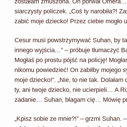
zostałam zmuszona. On porwał Omera…
siarczysty policzek. „Coś ty narobiła?! Z
zabić moje dziecko! Przez ciebie mogło u
Cesur musi powstrzymywać Suhan, by ta n
innego wyjścia…” – próbuje tłumaczyć Ba
Mogłaś po prostu pójść na policję! Mogł
nikomu powiedzieć! On zabiłby mojego sy
moje dziecko!”. „Nie, to nie tak. Dolałam
ty, ani twoje dziecko, nie ucierpieli… A 
zadanie… Suhan, błagam cię… Mówię pra
„Kpisz sobie ze mnie?!” – grzmi Suhan. –