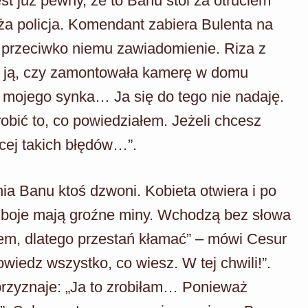
t już pewny, że to Banu stoi za otruciem
ża policja. Komendant zabiera Bulenta na
e przeciwko niemu zawiadomienie. Riza z
ta ją, czy zamontowała kamerę w domu
mojego synka… Ja się do tego nie nadaję.
zrobić to, co powiedziałem. Jeżeli chcesz
ęcej takich błędów…”.
ia Banu ktoś dzwoni. Kobieta otwiera i po
 Oboje mają groźne miny. Wchodzą bez słowa
cem, dlatego przestań kłamać” – mówi Cesur
wiedz wszystko, co wiesz. W tej chwili!”.
rzyznaje: „Ja to zrobiłam… Ponieważ