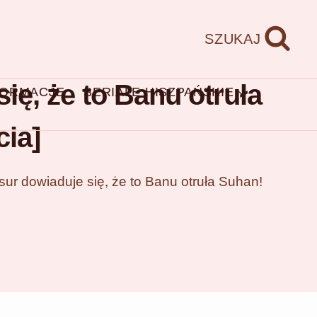
SZUKAJ
ę, że to Banu otruła
FORMACJE
SERIALE HISZPAŃSKIE
cia]
ur dowiaduje się, że to Banu otruła Suhan!