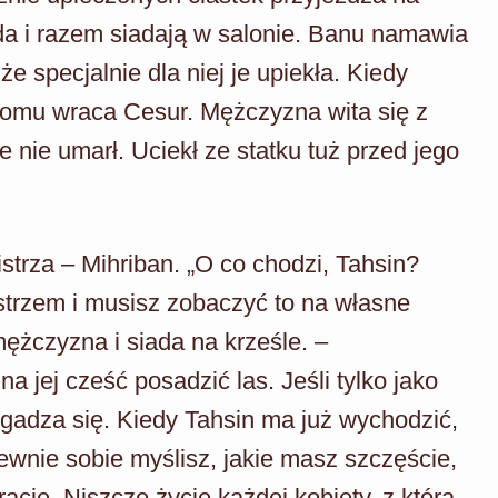
da i razem siadają w salonie. Banu namawia
 specjalnie dla niej je upiekła. Kiedy
domu wraca Cesur. Mężczyzna wita się z
 nie umarł. Uciekł ze statku tuż przed jego
trza – Mihriban. „O co chodzi, Tahsin?
strzem i musisz zobaczyć to na własne
ężczyzna i siada na krześle. –
 jej cześć posadzić las. Jeśli tylko jako
gadza się. Kiedy Tahsin ma już wychodzić,
ewnie sobie myślisz, jakie masz szczęście,
ację. Niszczę życie każdej kobiety, z którą