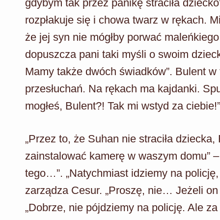
gdybym tak przez panikę straciła dziecko
rozpłakuje się i chowa twarz w rękach. M
że jej syn nie mógłby porwać maleńkiego 
dopuszcza pani taki myśli o swoim dziec
Mamy także dwóch świadków”. Bulent w 
przesłuchań. Na rękach ma kajdanki. Spu
mogłeś, Bulent?! Tak mi wstyd za ciebie!”
„Przez to, że Suhan nie straciła dziecka, 
zainstalować kamerę w waszym domu” – m
tego…”. „Natychmiast idziemy na policję
zarządza Cesur. „Proszę, nie… Jeżeli on 
„Dobrze, nie pójdziemy na policję. Ale z