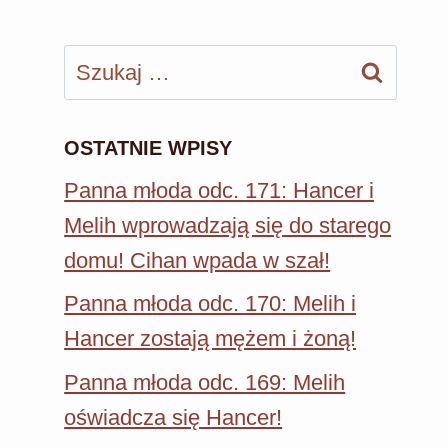
Szukaj:
OSTATNIE WPISY
Panna młoda odc. 171: Hancer i
Melih wprowadzają się do starego
domu! Cihan wpada w szał!
Panna młoda odc. 170: Melih i
Hancer zostają mężem i żoną!
Panna młoda odc. 169: Melih
oświadcza się Hancer!