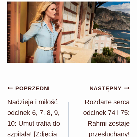
Nawigacja
POPRZEDNI
NASTĘPNY
wpisu
Nadzieja i miłość
Rozdarte serca
odcinek 6, 7, 8, 9,
odcinek 74 i 75:
10: Umut trafia do
Rahmi zostaje
szpitala! [Zdjęcia
przesłuchany!