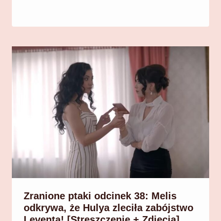
Zranione ptaki odcinek 38: Melis
odkrywa, że Hulya zleciła zabójstwo
Leventa! [Streszczenie + Zdjęcia]