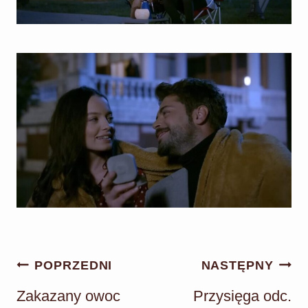
Nawigacja
POPRZEDNI
NASTĘPNY
wpisu
Zakazany owoc
Przysięga odc.