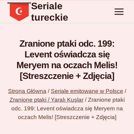
Seriale
Przejdź
do
tureckie
treści
Zranione ptaki odc. 199:
Levent oświadcza się
Meryem na oczach Melis!
[Streszczenie + Zdjęcia]
Strona Główna
/
Seriale emitowane w Polsce
/
Zranione ptaki / Yaralı Kuşlar
/
Zranione ptaki
odc. 199: Levent oświadcza się Meryem na
oczach Melis! [Streszczenie + Zdjęcia]