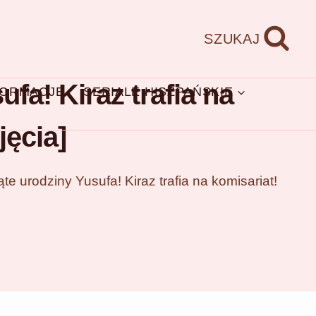
SZUKAJ
ufa! Kiraz trafia na
FORMACJE
SERIALE HISZPAŃSKIE
jęcia]
ąte urodziny Yusufa! Kiraz trafia na komisariat!