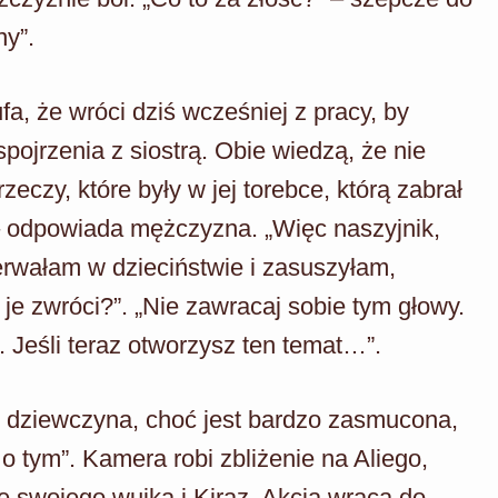
ny”.
, że wróci dziś wcześniej z pracy, by
pojrzenia z siostrą. Obie wiedzą, że nie
eczy, które były w jej torebce, którą zabrał
” – odpowiada mężczyzna. „Więc naszyjnik,
zerwałam w dzieciństwie i zasuszyłam,
je zwróci?”. „Nie zawracaj sobie tym głowy.
e. Jeśli teraz otworzysz ten temat…”.
e dziewczyna, choć jest bardzo zasmucona,
 tym”. Kamera robi zbliżenie na Aliego,
 swojego wujka i Kiraz. Akcja wraca do