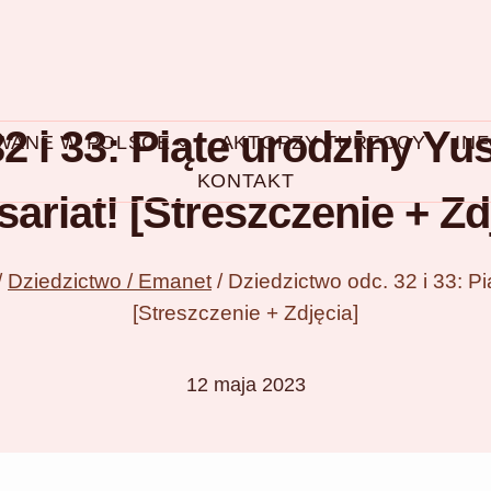
 i 33: Piąte urodziny Yus
OWANE W POLSCE
AKTORZY TURECCY
IN
KONTAKT
ariat! [Streszczenie + Zd
/
Dziedzictwo / Emanet
/
Dziedzictwo odc. 32 i 33: Pi
[Streszczenie + Zdjęcia]
12 maja 2023