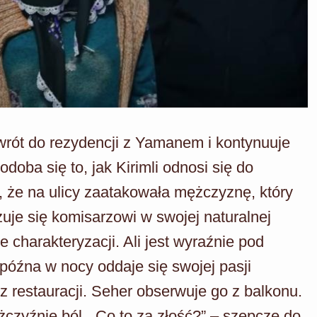
wrót do rezydencji z Yamanem i kontynuuje
doba się to, jak Kirimli odnosi się do
, że na ulicy zaatakowała mężczyznę, który
uje się komisarzowi w swojej naturalnej
e charakteryzacji. Ali jest wyraźnie pod
óźna w nocy oddaje się swojej pasji
 z restauracji. Seher obserwuje go z balkonu.
czyźnie ból. „Co to za złość?” – szepcze do