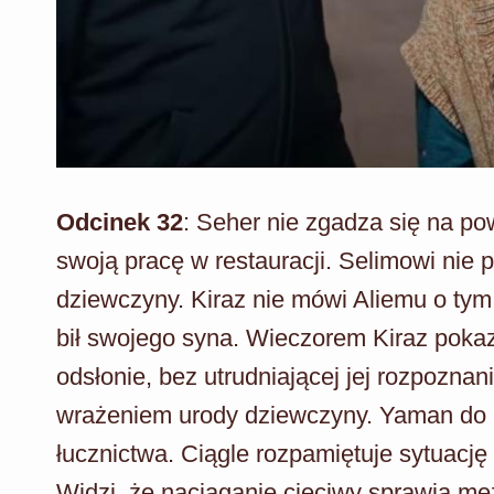
Odcinek 32
: Seher nie zgadza się na po
swoją pracę w restauracji. Selimowi nie po
dziewczyny. Kiraz nie mówi Aliemu o tym
bił swojego syna. Wieczorem Kiraz pokaz
odsłonie, bez utrudniającej jej rozpoznani
wrażeniem urody dziewczyny. Yaman do p
łucznictwa. Ciągle rozpamiętuje sytuację
Widzi, że naciąganie cięciwy sprawia męż