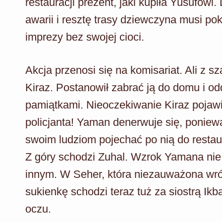
restauracji prezent, jaki kupiła Yusufowi
awarii i resztę trasy dziewczyna musi p
imprezy bez swojej cioci.
Akcja przenosi się na komisariat. Ali z 
Kiraz. Postanowił zabrać ją do domu i o
pamiątkami. Nieoczekiwanie Kiraz pojawi
policjanta! Yaman denerwuje się, poniew
swoim ludziom pojechać po nią do restaurac
Z góry schodzi Zuhal. Wzrok Yamana nie j
innym. W Seher, która niezauważona wróc
sukienkę schodzi teraz tuż za siostrą Ik
oczu.