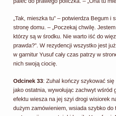
palec do prawego policzka. – „Ona tu mi
„Tak, mieszka tu” – potwierdza Begum i s
stronę domu. – „Poczekaj chwilę. Jestem
którzy są w środku. Nie warto iść do wię
prawda?”. W rezydencji wszystko jest ju
w garnitur Yusuf cały czas patrzy w stro
nich swoją ciocię.
Odcinek 33
: Zuhal kończy szykować się n
jako ostatnia, wywołując zachwyt wśród
efektu wiesza na jej szyi drogi wisiorek 
dużym zamówieniem, wsiada szybko do t