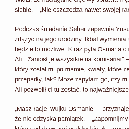
siebie. – „Nie oszczędza nawet swojej ra
Podczas śniadania Seher zapewnia Yusufa
zdążyć na jego urodziny. Ikbal wymienia s
będzie to możliwe. Kiraz pyta Osmana o rz
Ali. „Zaniósł je wszystkie na komisariat
który został mi po mamie, kwiaty, które 
przepadły, tak? Może zapytam go, czy mi 
Ali pozwolił ci tu zostać, to najważniejsz
„Masz rację, wujku Osmanie” – przyznaj
że nie odzyska pamiątek. – „Zapomnijmy o
który pod drzwiami podsłuchiwał rozmowę