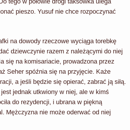
. Do tego w połowie drogi taksówka ulega
okonać pieszo. Yusuf nie chce rozpoczynać
szafki na dowody rzeczowe wyciąga torebkę
ddać dziewczynie razem z należącymi do niej
a się na komisariacie, prowadzona przez
aż Seher spóźnia się na przyjęcie. Każe
ji, a jeśli będzie się opierać, zabrać ją siłą.
est jednak utkwiony w niej, ale w kimś
iła do rezydencji, i ubrana w piękną
bal. Mężczyzna nie może oderwać od niej