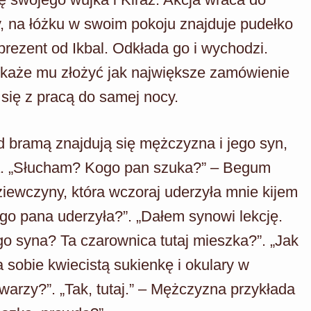
, na łóżku w swoim pokoju znajduje pudełko
prezent od Ikbal. Odkłada go i wychodzi.
 każe mu złożyć jak największe zamówienie
 się z pracą do samej nocy.
 bramą znajdują się mężczyzna i jego syn,
ia. „Słucham? Kogo pan szuka?” – Begum
iewczyny, która wczoraj uderzyła mnie kijem
ego pana uderzyła?”. „Dałem synowi lekcję.
 syna? Ta czarownica tutaj mieszka?”. „Jak
 sobie kwiecistą sukienkę i okulary w
warzy?”. „Tak, tutaj.” – Mężczyzna przykłada