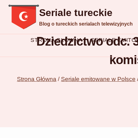
Przejdź
Seriale tureckie
do
Blog o tureckich serialach telewizyjnych
treści
Dziedzictwo odc. 32
STRONA GŁÓWNA
SERIALE EMIT
komis
Strona Główna
/
Seriale emitowane w Polsce