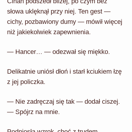
Cihan podszedł bliżej, po czym bez
słowa uklęknął przy niej. Ten gest —
cichy, pozbawiony dumy — mówił więcej
niż jakiekolwiek zapewnienia.
— Hancer… — odezwał się miękko.
Delikatnie uniósł dłoń i starł kciukiem łzę
z jej policzka.
— Nie zadręczaj się tak — dodał ciszej.
— Spójrz na mnie.
Podniosła wzrok, choć z trudem.