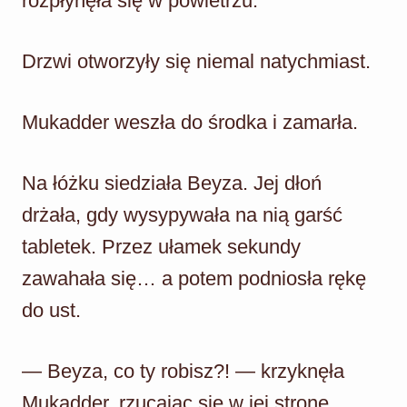
rozpłynęła się w powietrzu.
Drzwi otworzyły się niemal natychmiast.
Mukadder weszła do środka i zamarła.
Na łóżku siedziała Beyza. Jej dłoń
drżała, gdy wysypywała na nią garść
tabletek. Przez ułamek sekundy
zawahała się… a potem podniosła rękę
do ust.
— Beyza, co ty robisz?! — krzyknęła
Mukadder, rzucając się w jej stronę.