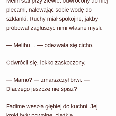
Melih stał przy zlewie, odwrócony do niej
plecami, nalewając sobie wodę do
szklanki. Ruchy miał spokojne, jakby
próbował zagłuszyć nimi własne myśli.
— Melihu… — odezwała się cicho.
Odwrócił się, lekko zaskoczony.
— Mamo? — zmarszczył brwi. —
Dlaczego jeszcze nie śpisz?
Fadime weszła głębiej do kuchni. Jej
kroki były powolne, ciężkie.