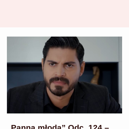
„Panna młoda” Odc. 124 –