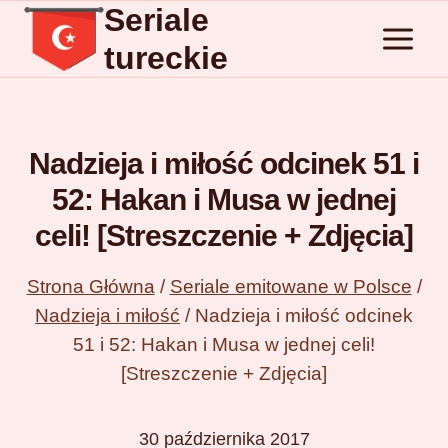
Seriale
Przejdź
do
tureckie
treści
Nadzieja i miłość odcinek 51 i
52: Hakan i Musa w jednej
celi! [Streszczenie + Zdjęcia]
Strona Główna
/
Seriale emitowane w Polsce
/
Nadzieja i miłość
/
Nadzieja i miłość odcinek
51 i 52: Hakan i Musa w jednej celi!
[Streszczenie + Zdjęcia]
30 października 2017