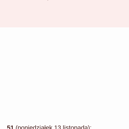
51
(poniedziałek 13 listopada):