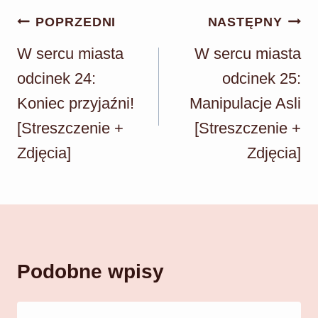
Nawigacja
POPRZEDNI
NASTĘPNY
wpisu
W sercu miasta
W sercu miasta
odcinek 24:
odcinek 25:
Koniec przyjaźni!
Manipulacje Asli
[Streszczenie +
[Streszczenie +
Zdjęcia]
Zdjęcia]
Podobne wpisy